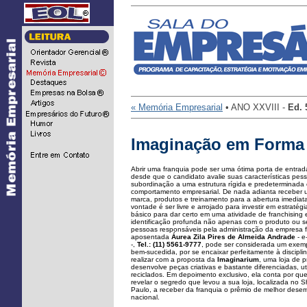
...
« Memória Empresarial
• ANO XXVIII -
Ed.
Imaginação em Forma
Abrir uma franquia pode ser uma ótima porta de entra
desde que o candidato avalie suas características pess
subordinação a uma estrutura rígida e predeterminada
comportamento empresarial. De nada adianta receber u
marca, produtos e treinamento para a abertura imediat
vontade é ser livre e arrojado para investir em estratég
básico para dar certo em uma atividade de franchising
identificação profunda não apenas com o produto ou 
pessoas responsáveis pela administração da empresa f
aposentada
Áurea Zila Pires de Almeida Andrade
- e
-,
Tel.: (11) 5561-9777
, pode ser considerada um exemp
bem-sucedida, por se encaixar perfeitamente à discipli
realizar com a proposta da
Imaginarium
, uma loja de 
desenvolve peças criativas e bastante diferenciadas, u
reciclados. Em depoimento exclusivo, ela conta por qu
revelar o segredo que levou a sua loja, localizada no 
Paulo, a receber da franquia o prêmio de melhor des
nacional.