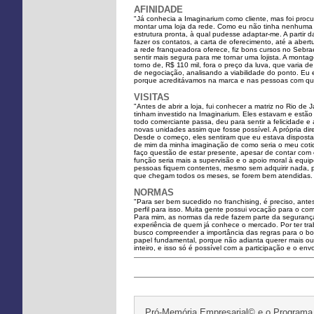
AFINIDADE
"Já conhecia a Imaginarium como cliente, mas foi procu
montar uma loja da rede. Como eu não tinha nenhuma ha
estrutura pronta, à qual pudesse adaptar-me. A partir d
fazer os contatos, a carta de oferecimento, até a aber
a rede franqueadora oferece, fiz bons cursos no Sebra
sentir mais segura para me tornar uma lojista. A mon
torno de, R$ 110 mil, fora o preço da luva, que varia 
de negociação, analisando a viabilidade do ponto. E
porque acreditávamos na marca e nas pessoas com qu
VISITAS
"Antes de abrir a loja, fui conhecer a matriz no Rio de 
tinham investido na Imaginarium. Eles estavam e estão 
todo comerciante passa, deu para sentir a felicidade e
novas unidades assim que fosse possível. A própria di
Desde o começo, eles sentiram que eu estava disposta a
de mim da minha imaginação de como seria o meu cotid
faço questão de estar presente, apesar de contar co
função seria mais a supervisão e o apoio moral à equi
pessoas fiquem contentes, mesmo sem adquirir nada, p
que chegam todos os meses, se forem bem atendidas. I
NORMAS
"Para ser bem sucedido no franchising, é preciso, ante
perfil para isso. Muita gente possui vocação para o co
Para mim, as normas da rede fazem parte da segurança 
experiência de quem já conhece o mercado. Por ter tra
busco compreender a importância das regras para o b
papel fundamental, porque não adianta querer mais ou
inteiro, e isso só é possível com a participação e o en
Pró-Memória Empresarial© e o Programa