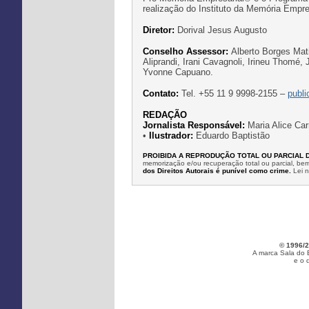
realização do Instituto da Memória Emp
Diretor:
Dorival Jesus Augusto
Conselho Assessor:
Alberto Borges Mati
Aliprandi, Irani Cavagnoli, Irineu Thomé,
Yvonne Capuano.
Contato:
Tel. +55 11 9 9998-2155 –
publ
REDAÇÃO
Jornalista Responsável:
Maria Alice Car
•
Ilustrador:
Eduardo Baptistão
PROIBIDA A REPRODUÇÃO TOTAL OU PARCIAL 
memorização e/ou recuperação total ou parcial, b
dos Direitos Autorais é punível como crime.
Lei 
© 1996/2
A marca Sala do 
e o 