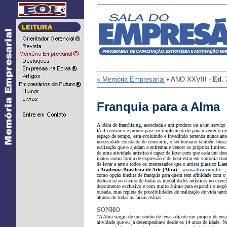
...
« Memória Empresarial
• ANO XXVIII -
Ed.
Franquia para a Alma
A idéia de franchising, associada a um produto ou a um serviço
fácil consumo e pronto para ser implementado para reverter o i
espaço de tempo, está evoluindo e invadindo terrenos nunca an
necessidade constante de consumir, o ser humano também busca
realização que o ajudam a enfrentar e vencer os próprios limites
de uma atividade artística é capaz de fazer com que cada um des
inatos como forma de expressão e de bem-estar em sintonia co
de levar a arte a todos os interessados que o artista plástico
Laer
a
Academia Brasileira de Arte (Abra)
–
www.abra.com.br
–, 
como opção inédita de franquia para quem tem afinidade com o u
dedicar-se ao ensino de todas as modalidades artísticas no exe
depoimento exclusivo e com muito ânimo para expandir o negócio
ousada, mas repleta de possibilidades de realização de vida tant
alunos de todas as faixas etárias.
SONHO
"A Abra surgiu de um sonho de levar adiante um projeto de ensin
atividade que eu já desempenhava desde os 14 anos de idade. No