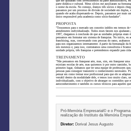
que me ajudaram com investimentos na parte administrativa, enq
parte didática e cultural. Meus sócios me auxiliaram na formataç
o nome da escola. No começo, éramos três sócios e depois cheg
passamos por um processo de divisão de sociedade em duplas, 
quando ele acaba dispersando-se. Depois, passamos por mais u
único responsável pela academia como sócio-fundador".
PROPOSTA
"Trouxemos para o mercado um conceito inédito em termos de v
atendimento individualizado. Todos esses fatores nos ajudaram 
1997, chegamos à conclusão de que as unidades próprias eram ót
pensamos em formatar um sistema de franquias. No início, eu a
franchising, mas, conversando com pessoas do ramo, acabamos co
para nos organizarmos internamente. A partir da formatação da 
nós mesmos e, para isso, contratamos uma consultoria e ficamo
unidade própria, três franquias e pretendemos expandir para ci
TREINAMENTO
"Não pensamos em franquear arte, mas, sim, em franquear uma fil
existiam escolas de arte, mas quisemos ir por outro caminho, b
primeiro lugar, tínhamos que ter uma equipe de professores qu
pessoas para conseguir transmitir o conhecimento necessário. P
pensar em como treinar esse profissional para que ele se adaptas
versátil dentro da modalidade dele, e temos isso muito claro, u
individualizado, com o objetivo de abranger os conteúdos que 
autoconhecimento e também os cursos técnicos para aqueles que
Pró-Memória Empresarial© e o Programa
realização do Instituto da Memória Emp
Diretor:
Dorival Jesus Augusto