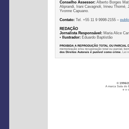
Conselho Assessor:
Alberto Borges Mati
Aliprandi, Irani Cavagnoli, Irineu Thomé,
Yvonne Capuano.
Contato:
Tel. +55 11 9 9998-2155 –
publ
REDAÇÃO
Jornalista Responsável:
Maria Alice Car
•
Ilustrador:
Eduardo Baptistão
PROIBIDA A REPRODUÇÃO TOTAL OU PARCIAL 
memorização e/ou recuperação total ou parcial, b
dos Direitos Autorais é punível como crime.
Lei 
© 1996/2
A marca Sala do 
e o 