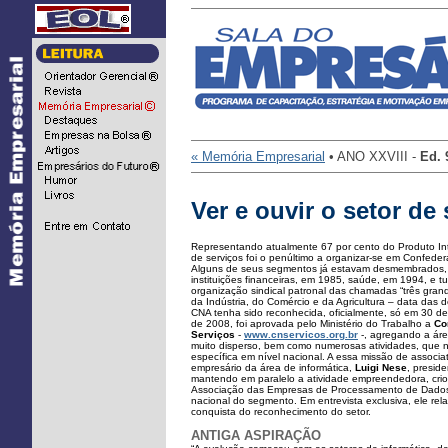
...
« Memória Empresarial
• ANO XXVIII -
Ed.
Ver e ouvir o setor de
Representando atualmente 67 por cento do Produto Inter
de serviços foi o penúltimo a organizar-se em Confede
Alguns de seus segmentos já estavam desmembrados, 
instituições financeiras, em 1985, saúde, em 1994, e tu
organização sindical patronal das chamadas “três gra
da Indústria, do Comércio e da Agricultura – data das
CNA tenha sido reconhecida, oficialmente, só em 30 d
de 2008, foi aprovada pelo Ministério do Trabalho a
Co
Serviços
-
www.cnservicos.org.br
-, agregando a área
muito disperso, bem como numerosas atividades, que 
específica em nível nacional. A essa missão de associa
empresário da área de informática,
Luigi Nese
, presid
mantendo em paralelo a atividade empreendedora, cri
Associação das Empresas de Processamento de Dados, 
nacional do segmento. Em entrevista exclusiva, ele relat
conquista do reconhecimento do setor.
ANTIGA ASPIRAÇÃO