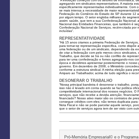
“A evolução começou com os setores de informática, de
agregando em sindicatos representativos. A maioria est
especificamente representadas individualmente. Com o 
se mais intensa a necessidade de maior representativid
Federação do Comércio do Estado de SP durante 12 ano
por algum tempo. O setor engloba milhares de segmen
assim: saúde, que tem a sua Confederação Nacional; 
Nacional das Entidades Financeiras, que também é seg
Confederação Nacional de Serviços, recém-criada por 
incluídas”.
REPRESENTATIVIDADE
“Há 15 anos criamos a primeira Federação de Serviço
para tornar-se representação especifica, como dispõe 
uma federação ou de um sindicato, dependendo da evol
de criar a federação com pelo menos cinco sindicatos, d
Trabalho, que decide se há ou não conflito de represen
para ter uma confederação e fomos agregando-nos co
época e decidimos apresentar posteriormente o nosso p
governo. Em dezembro de 2008, o Ministério concedeu-n
conforme a estrutura sindical. A minha eleição para p
Amparo ao Trabalhador, acima de tudo significa o reco
DESONERAR O TRABALHO
“Nossa principal bandeira é desonerar o trabalho, po
isso não é levado em conta quando se faz política ofic
competitividade internacional dos nossos negócios. O 
serviços, que não recebe a devida atenção; financiame
financiado? Nosso ativo maior são os contratos de pre
consegue créditos com eles; não temos duplicata para 
Nota Fiscal e não se pode parcelar aquele serviço, po
que o setor de serviços agora tem de ser visto com out
Pró-Memória Empresarial© e o Programa