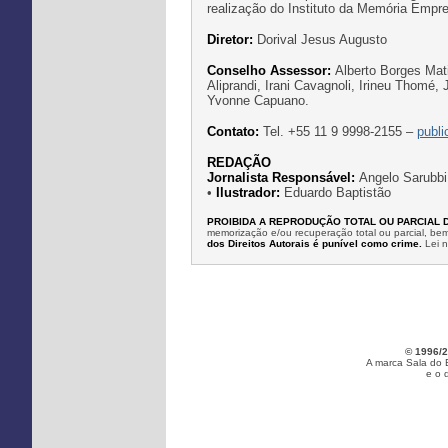
realização do Instituto da Memória Emp
Diretor:
Dorival Jesus Augusto
Conselho Assessor:
Alberto Borges Mati
Aliprandi, Irani Cavagnoli, Irineu Thomé,
Yvonne Capuano.
Contato:
Tel. +55 11 9 9998-2155 –
publ
REDAÇÃO
Jornalista Responsável:
Angelo Sarubbi
•
Ilustrador:
Eduardo Baptistão
PROIBIDA A REPRODUÇÃO TOTAL OU PARCIAL 
memorização e/ou recuperação total ou parcial, b
dos Direitos Autorais é punível como crime.
Lei 
© 1996/2
A marca Sala do 
e o 