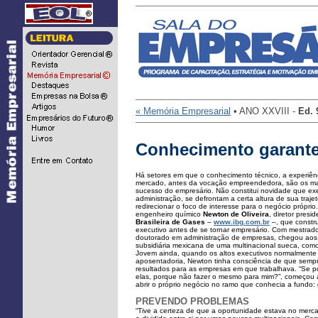
...
« Memória Empresarial
• ANO XXVIII -
Ed.
Conhecimento garante
Há setores em que o conhecimento técnico, a experiênci
mercado, antes da vocação empreendedora, são os ma
sucesso do empresário. Não constitui novidade que ex
administração, se defrontam a certa altura de sua traj
redirecionar o foco de interesse para o negócio própr
engenheiro químico
Newton de Oliveira
, diretor presi
Brasileira de Gases
–
www.ibg.com.br
–, que constru
executivo antes de se tornar empresário. Com mestrad
doutorado em administração de empresas, chegou aos 
subsidiária mexicana de uma multinacional sueca, como 
Jovem ainda, quando os altos executivos normalmente
aposentadoria, Newton tinha consciência de que sempr
resultados para as empresas em que trabalhava. “Se p
elas, porque não fazer o mesmo para mim?”, começou a
abrir o próprio negócio no ramo que conhecia a fundo: g
PREVENDO PROBLEMAS
“Tive a certeza de que a oportunidade estava no merca