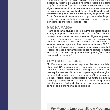
e dividido entre si por umas poucas multinacionais. 
acetileno, retornei ao Brasil e no prazo recorde de p
oxigênio das siderúrgicas, as maiores consumidoras q
algum excedente. Conhecendo o funcionamento e as reg
aceitar empresa não ‘alinhada’ com elas. Quando a sit
indústrias de gás sobre as siderúrgicas, eu já tinha e
EUA. Desde então sofremos todo tipo de retaliação pos
existência tornou-se forte em algumas regiões, com cer
por cento do mercado total do País”.
MÃO NA MASSA
“Para adaptar a atuação de executivo profissional ao 
Brasil, de repente já estava ‘colocando a mão na massa
começar a empresa do zero; quando dirige a empresa v
exemplo, o que parece prosaico, mas é necessário sab
em que a empresa foi se auto-sustentando fomos traze
setores, sendo hoje muito bem estruturada, com 300 f
complexo, a legislação é complexa e procuramos trabal
Porém, às vezes, falhamos por desconhecimento mesmo:
jornada de trabalho de operadores de produção e de vi
minutos de descanso”.
COM UM PÉ LÁ FORA
“A dificuldade crescente em importar plantas industri
abrir nos EUA, em sociedade com um técnico american
terceiros; temos escritório em Los Angeles, além de o
dos equipamentos. Já vendemos para uma siderúrgica br
ser instalada em fevereiro, outra para a África, um pr
Vietnã, Rússia, entre outros países. Com um ‘pé lá for
tecnologias mais modernas tanto de produção quanto d
propicia o intercâmbio de know-how, fator importante
condições de atender a outros países”.
Pró-Memória Empresarial© e o Programa