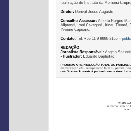
realização do Instituto da Memória Emp
Diretor:
Dorival Jesus Augusto
Conselho Assessor:
Alberto Borges Mati
Aliprandi, Irani Cavagnoli, Irineu Thomé,
Yvonne Capuano.
Contato:
Tel. +55 11 9 9998-2155 –
publ
REDAÇÃO
Jornalista Responsável:
Angelo Sarubbi
•
Ilustrador:
Eduardo Baptistão
PROIBIDA A REPRODUÇÃO TOTAL OU PARCIAL 
memorização e/ou recuperação total ou parcial, b
dos Direitos Autorais é punível como crime.
Lei 
© 1996/2
A marca Sala do 
e o 