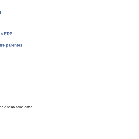
a
ma ERP
tre parentes
de e saiba como estar