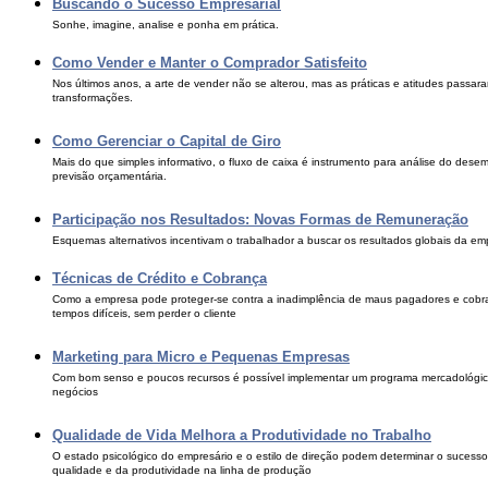
Buscando o Sucesso Empresarial
Sonhe, imagine, analise e ponha em prática.
Como Vender e Manter o Comprador Satisfeito
Nos últimos anos, a arte de vender não se alterou, mas as práticas e atitudes passara
transformações.
Como Gerenciar o Capital de Giro
Mais do que simples informativo, o fluxo de caixa é instrumento para análise do des
previsão orçamentária.
Participação nos Resultados: Novas Formas de Remuneração
Esquemas alternativos incentivam o trabalhador a buscar os resultados globais da em
Técnicas de Crédito e Cobrança
Como a empresa pode proteger-se contra a inadimplência de maus pagadores e cobra
tempos difíceis, sem perder o cliente
Marketing para Micro e Pequenas Empresas
Com bom senso e poucos recursos é possível implementar um programa mercadológi
negócios
Qualidade de Vida Melhora a Produtividade no Trabalho
O estado psicológico do empresário e o estilo de direção podem determinar o sucesso
qualidade e da produtividade na linha de produção