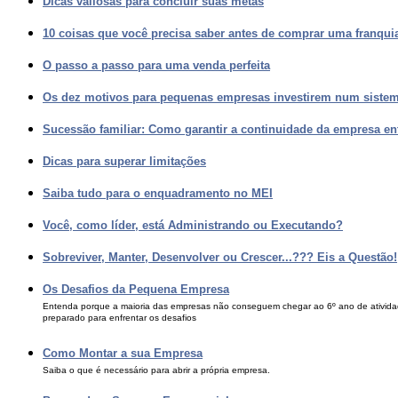
Dicas valiosas para concluir suas metas
10 coisas que você precisa saber antes de comprar uma franqui
O passo a passo para uma venda perfeita
Os dez motivos para pequenas empresas investirem num siste
Sucessão familiar: Como garantir a continuidade da empresa en
Dicas para superar limitações
Saiba tudo para o enquadramento no MEI
Você, como líder, está Administrando ou Executando?
Sobreviver, Manter, Desenvolver ou Crescer...??? Eis a Questão!
Os Desafios da Pequena Empresa
Entenda porque a maioria das empresas não conseguem chegar ao 6º ano de ativida
preparado para enfrentar os desafios
Como Montar a sua Empresa
Saiba o que é necessário para abrir a própria empresa.