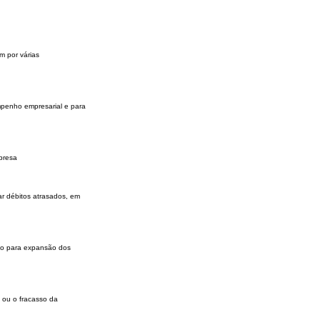
m por várias
empenho empresarial e para
presa
r débitos atrasados, em
co para expansão dos
 ou o fracasso da