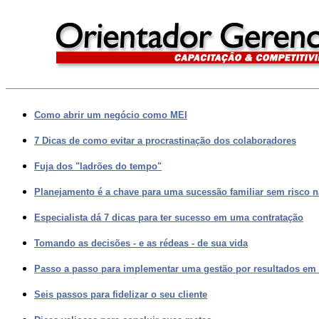
Como abrir um negócio como MEI
7 Dicas de como evitar a procrastinação dos colaboradores
Fuja dos "ladrões do tempo"
Planejamento é a chave para uma sucessão familiar sem risco 
Especialista dá 7 dicas para ter sucesso em uma contratação
Tomando as decisões - e as rédeas - de sua vida
Passo a passo para implementar uma gestão por resultados em
Seis passos para fidelizar o seu cliente