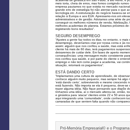
academia de ginástica em São Paulo, a Bio Ritmo, e po
meio torta, cheia de erros, mas fomos corrigindo rumo
empresa pautamos no que existia no mercado nacional,
grande erro de estratégia foi não atentar para o que
tecnologia etc. A estruturação do negócio baseou-se e
relação à Europa e aos EUA. Apressamo-nos em elevar 
administrativos e de gestão. Adotamos uma série de pro
conseguir os melhores números de venda, fidelização, 
melhores academias do planeta. Estamos próximos de n
registrando bons resultados".
SEGURO DESEMPREGO
“Ajustes a gente faz todos os dias, no entanto, o mais 
desemprego, deveríamos criar por nossa conta e às n
assim: alguém que nos confiou a saúde, mas está enf
cliente há mais de 60 dias, terá pagamentos suspensos
deixaremos de cuidar dele. Em fases de aperto momentâ
consequências: uma mensagem muito consistente para 
nos confiou sua saúde, e por parte do cliente o enten
emprego e não tem como pagar a academia, vai contin
situação, retomará os pagamentos”.
ESTÁ DANDO CERTO
“Implantamos uma cultura de aprendizado, de observa
conhece alguém muito pequeno, mas sempre há algo na
‘está dando certo’, sobrevivendo e mesmo crescendo n
está fazendo. Não importa se ela é pequena, deve-se 
trazer alguma idéia. Não fique pensando que dispõe d
tínhamos uma idéia, aí o mercado alterou-se, então, 
e ginástica para ‘atacar’ clientes entre 22 e 50 ano
aqui integrando uma ‘comunidade’, onde conhecem tudo 
camaradas de que sentem falta quando não comparec
Pró-Memória Empresarial© e o Programa