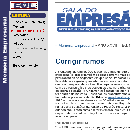
...
« Memória Empresarial
• ANO XXVIII -
Ed.
Corrigir rumos
A montagem de um negócio requer algo mais do que 
imprescindível dispor também do conhecimento mais co
peculiaridades do segmento em que se vai trabalhar. H
flexibilidade na gestão para efetuar em tempo oportun
quando o empreendedor identificar equívocos e distorç
com os erros próprios e os dos outros e sempre mirand
em plena operação, o fundamental é manter-se atento
tendências do mercado. Esses são os procedimentos 
fundador e presidente da
Bio Ritmo
–
www.bioritmo.c
1996 e que conta atualmente com 30 mil alunos em 17
franquias, além de outras duas sendo abertas. Engenh
numa usina de açúcar na região de Ribeirão Preto, a 10
quando saiu, então como diretor executivo, era a 3ª. Em
empreendedor relata sua trajetória, experiência e apre
vida da empresa.
PADRÃO MUNDIAL
"Em 1996, quando deixei o emprego, tinha um negócio