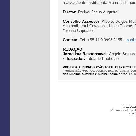
realização do Instituto da Memória Emp
Diretor:
Dorival Jesus Augusto
Conselho Assessor:
Alberto Borges Mati
Aliprandi, Irani Cavagnoli, Irineu Thomé,
Yvonne Capuano.
Contato:
Tel. +55 11 9 9998-2155 –
publ
REDAÇÃO
Jornalista Responsável:
Angelo Sarubbi
•
Ilustrador:
Eduardo Baptistão
PROIBIDA A REPRODUÇÃO TOTAL OU PARCIAL 
memorização e/ou recuperação total ou parcial, b
dos Direitos Autorais é punível como crime.
Lei 
© 1996/2
A marca Sala do 
e o 