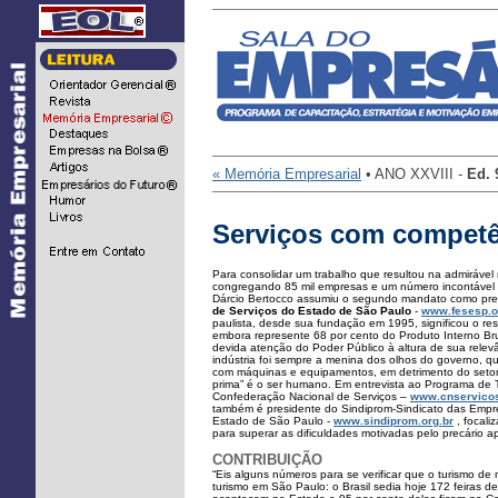
...
« Memória Empresarial
• ANO XXVIII -
Ed.
Serviços com competê
Para consolidar um trabalho que resultou na admirável m
congregando 85 mil empresas e um número incontável 
Dárcio Bertocco assumiu o segundo mandato como pr
de Serviços do Estado de São Paulo
-
www.fesesp.o
paulista, desde sua fundação em 1995, significou o res
embora represente 68 por cento do Produto Interno Bru
devida atenção do Poder Público à altura de sua relev
indústria foi sempre a menina dos olhos do governo, 
com máquinas e equipamentos, em detrimento do setor d
prima” é o ser humano. Em entrevista ao Programa de
Confederação Nacional de Serviços –
www.cnservicos
também é presidente do Sindiprom-Sindicato das Empr
Estado de São Paulo -
www.sindiprom.org.br
, focali
para superar as dificuldades motivadas pelo precário apo
CONTRIBUIÇÃO
“Eis alguns números para se verificar que o turismo d
turismo em São Paulo: o Brasil sedia hoje 172 feiras 