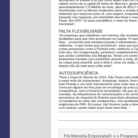
acontecem no Estado e 95 por cento delas ficam na Cap
cidade tornou-se a capital de feiras do Mercosul, geran
aproximadamente 2,5 bilhões de reais, além de 803,2 mi
beneficiada com os tributos incidentes sobre a receita
visitantes que trazemos para cá, com viagem, hospeda
baseado nos negócios, por intermédio das feiras e eve
Paulo. Em 2007, só para exemplificar, o setor de feir
municipais”.
FALTA FLEXIBILIDADE
“As empresas que trabalham com eventos não recebem 
facilidades para que eles aconteçam na Capital. O mai
feira’ , construído pela iniciativa privada é administra
melhorias - e isso temos que reconhecer - para que po
outras promoções como a Fórmula Indy; melhorou o Car
tudo isso. Em compensação, perturbou completamente a
que proíbe caminhões nas Marginais. Temos um centro d
poderemos transitar com caminhões durante a noite; já 
as coisas para amanhã, pois a feira é como um avião,
depois não dá mais para voltar atrás”.
AUTOSSUFICIÊNCIA
“Para a Copa do Mundo de 2014, São Paulo está totalme
a maior rede de restaurantes, shoppings, teatros, bem
pela Fesesp e vou lutar intensamente para evitar que s
convocar alguém de fora para se encarregar da execuç
competência, nem o know-how necessários. Há que se i
exemplo, da infraestrutura de comunicações e do cent
precisamos de ninguém do Exterior para fazer absolut
os brasileiros do ramo são competentes, com qualidade
exigências da FIFA. Em suma, não ficamos nada a deve
com certeza, vamos saber fazer muito bem feito...”
Pró-Memória Empresarial© e o Programa