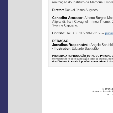
realização do Instituto da Memória Emp
Diretor:
Dorival Jesus Augusto
Conselho Assessor:
Alberto Borges Mati
Aliprandi, Irani Cavagnoli, Irineu Thomé,
Yvonne Capuano.
Contato:
Tel. +55 11 9 9998-2155 –
publ
REDAÇÃO
Jornalista Responsável:
Angelo Sarubbi
•
Ilustrador:
Eduardo Baptistão
PROIBIDA A REPRODUÇÃO TOTAL OU PARCIAL 
memorização e/ou recuperação total ou parcial, b
dos Direitos Autorais é punível como crime.
Lei 
© 1996/2
A marca Sala do 
e o 