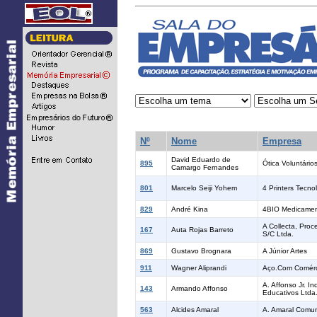
...
Nº
Nome
Empresa
David Eduardo de
895
Ótica Voluntário
Camargo Fernandes
801
Marcelo Seiji Yohem
4 Printers Tecn
829
André Kina
4BIO Medicamen
A Collecta, Pro
167
Auta Rojas Barreto
S/C Ltda.
869
Gustavo Brognara
A Júnior Artes
911
Wagner Aliprandi
Aço.Com Comérc
A. Affonso Jr. I
143
Armando Affonso
Educativos Ltda
563
Alcides Amaral
A. Amaral Comun