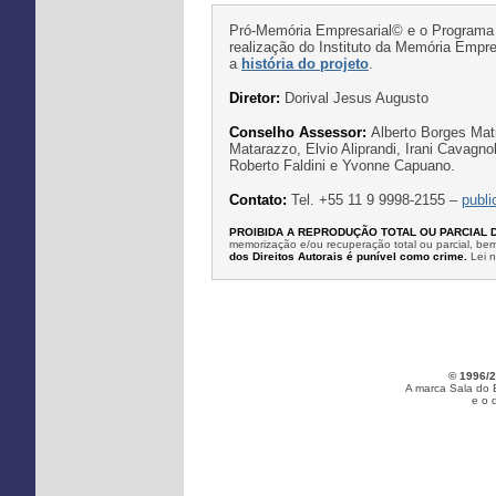
Pró-Memória Empresarial© e o Programa
realização do Instituto da Memória Emp
a
história do projeto
.
Diretor:
Dorival Jesus Augusto
Conselho Assessor:
Alberto Borges Mati
Matarazzo, Elvio Aliprandi, Irani Cavagn
Roberto Faldini e Yvonne Capuano.
Contato:
Tel. +55 11 9 9998-2155 –
publ
PROIBIDA A REPRODUÇÃO TOTAL OU PARCIAL 
memorização e/ou recuperação total ou parcial, b
dos Direitos Autorais é punível como crime.
Lei 
© 1996/2
A marca Sala do 
e o 