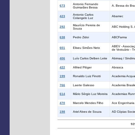
Antonio Fernando
673
A. Bessa do Bras
Guimarães Bessa
Antonio Carlos
423
Abamec
Colangelo Luz
Maurício Pereira de
292
ABC Holding S. 
Souza
638
Pedro Zidoi
ABCFarma
ABEV - Associaç
601
Eliseu Simões Neto
de Vestuário - T
406
Luís Carlos Delben Leite
Abimaq / Sindim
422
Alfried Plöger
Abrasca
199
Ronaldo Luiz Finotti
Academia Acqua
766
Laerte Galesso
Academia Brasile
614
Mário Sérgio Luz Moreira
Academias Runn
470
Marcelo Mendes Filho
Ace Engenharia 
198
Ariel Alves de Souza
AD Cópias Socie
92